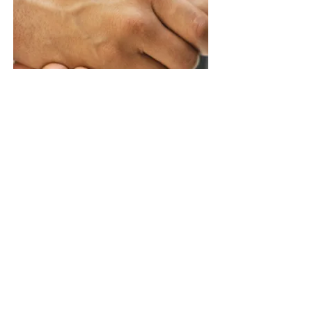
Contacter
500 rue Terry-François
San Francisco, Californie 94158
T:
123-456-7890
Télécopieur:
123-456-7890
info@monsite.com
© 2023 par Digital Marketing.